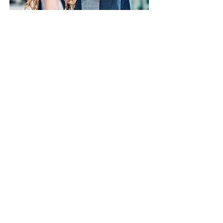
Sumate
Socios adherentes
Ya pusimos en marcha la campaña
anual de afiliación de socios
adherentes a nuestra institución. De
acuerdo con nuestro estatuto
constitutivo son socios adherentes
todos aquellos que acepten
participar en el sostenimiento de la
Fundación mediante aportes
periódicos a ella. Siendo Fundación
Eleutheria una entidad sin fin de lucro,
el desarrollo de sus programas